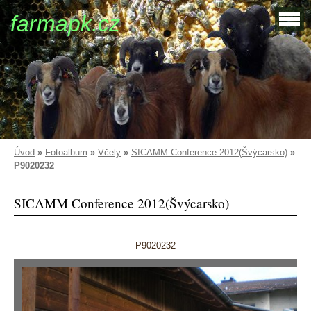
farmapk.cz
Úvod
»
Fotoalbum
»
Včely
»
SICAMM Conference 2012(Švýcarsko)
»
P9020232
SICAMM Conference 2012(Švýcarsko)
P9020232