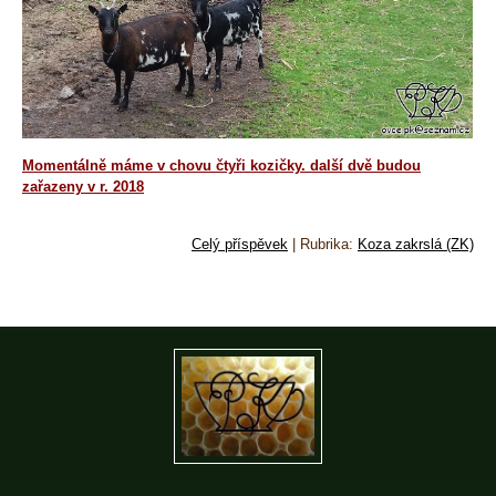
Momentálně máme v chovu čtyři kozičky. další dvě budou
zařazeny v r. 2018
Celý příspěvek
|
Rubrika:
Koza zakrslá (ZK)