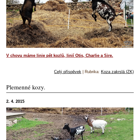
V chovu máme linie pět kozlů, linií Otis, Charlie a Sire.
Celý příspěvek
|
Rubrika:
Koza zakrslá (ZK)
Plemenné kozy.
2. 4. 2015