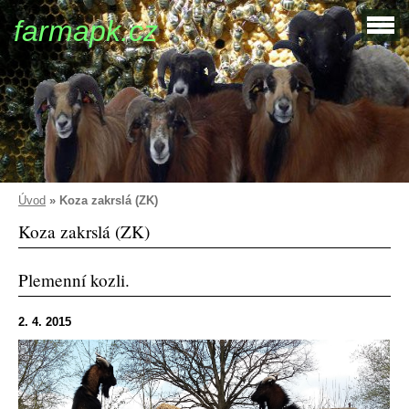
farmapk.cz
Úvod
»
Koza zakrslá (ZK)
Koza zakrslá (ZK)
Plemenní kozli.
2. 4. 2015