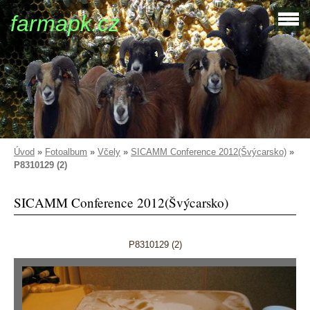
farmapk.cz
Úvod
»
Fotoalbum
»
Včely
»
SICAMM Conference 2012(Švýcarsko)
»
P8310129 (2)
SICAMM Conference 2012(Švýcarsko)
P8310129 (2)