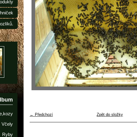
odukty
ehniček
ozlíků.
album
e,kozy
← Předchozí
Zpět do složky
Včely
Ryby