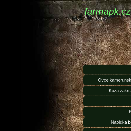
farmapk.cz
Ovce kamerunsk
Koza zakrs
Nabídka b