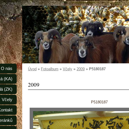
O nás
Úvod
»
Fotoalbum
»
Včely
»
2009
»
P5180187
á (KA)
2009
lá (ZK)
Včely
P5180187
Kontakt
eránků