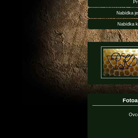
Pr
Nabídka j
Nabídka k
Foto
Ovc