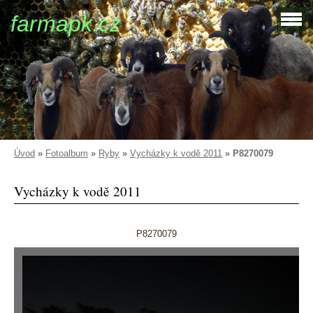
farmapk.cz
Úvod
»
Fotoalbum
»
Ryby
»
Vycházky k vodě 2011
»
P8270079
Vycházky k vodě 2011
P8270079