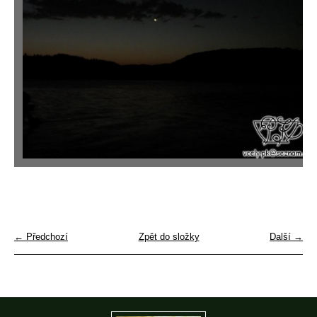
← Předchozí
Zpět do složky
Další →