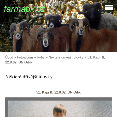
farmapk.cz
Úvod
»
Fotoalbum
»
Ryby
»
Některé dřívější úlovky
»
51; Kapr II,
22.8.02, ÚN Orlík
Některé dřívější úlovky
51; Kapr II, 22.8.02, ÚN Orlík