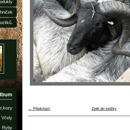
odukty
ehniček
ozlíků.
album
e,kozy
← Předchozí
Zpět do složky
Včely
Ryby