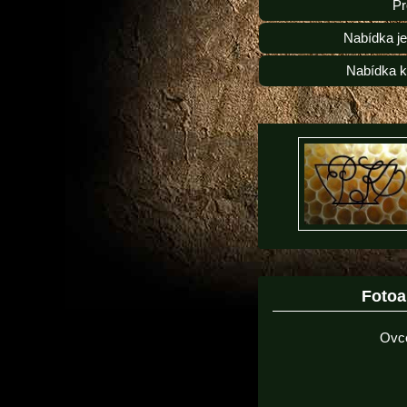
Pr
Nabídka j
Nabídka k
Foto
Ovc