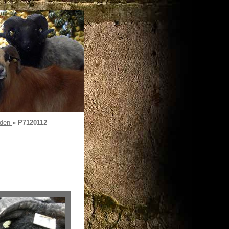
üden
»
P7120112