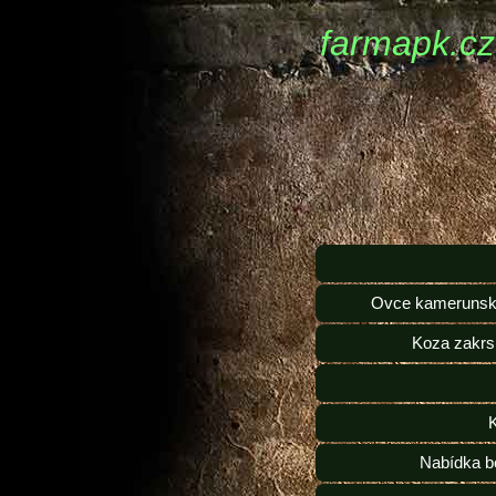
farmapk.cz
Ovce kamerunsk
Koza zakrs
Nabídka b