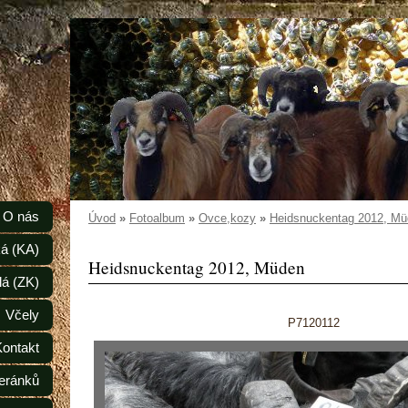
O nás
Úvod
»
Fotoalbum
»
Ovce,kozy
»
Heidsnuckentag 2012, M
á (KA)
Heidsnuckentag 2012, Müden
lá (ZK)
Včely
P7120112
Kontakt
eránků