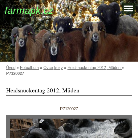
farmapk.cz
Úvod
»
Fotoalbum
»
Ovce,kozy
»
Heidsnuckentag 2012, Müden
»
P7120027
Heidsnuckentag 2012, Müden
P7120027