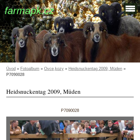
farmapk.cz
Úvod
»
Fotoalbum
»
Ovce,kozy
»
Heidsnuckentag 2009, Müden
»
P7090028
Heidsnuckentag 2009, Müden
P7090028