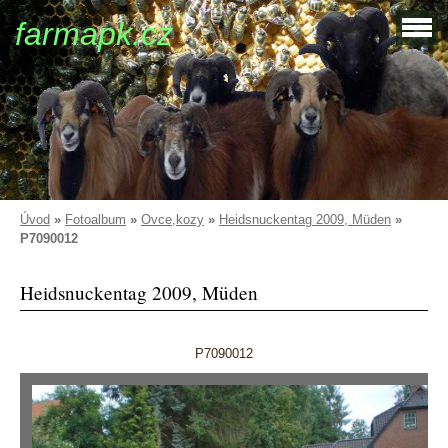
farmapk.cz
Úvod
»
Fotoalbum
»
Ovce,kozy
»
Heidsnuckentag 2009, Müden
»
P7090012
Heidsnuckentag 2009, Müden
P7090012