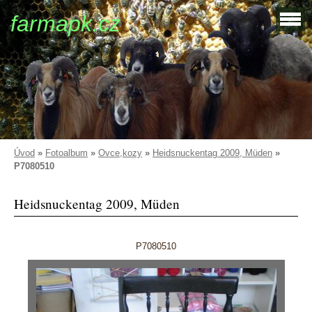
farmapk.cz
Úvod
»
Fotoalbum
»
Ovce,kozy
»
Heidsnuckentag 2009, Müden
»
P7080510
Heidsnuckentag 2009, Müden
P7080510