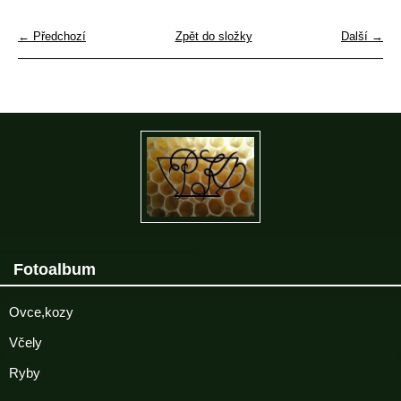
← Předchozí
Zpět do složky
Další →
Fotoalbum
Ovce,kozy
Včely
Ryby