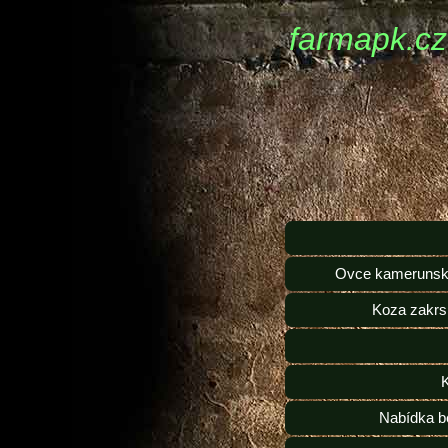
farmapk.cz
Ovce kamerunsk
Koza zakrs
Nabídka b