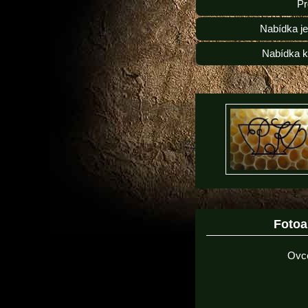
Pr
Nabídka j
Nabídka k
Foto
Ovc