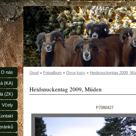
O nás
Úvod
»
Fotoalbum
»
Ovce,kozy
»
Heidsnuckentag 2009, M
á (KA)
Heidsnuckentag 2009, Müden
lá (ZK)
Včely
P7080427
Kontakt
eránků