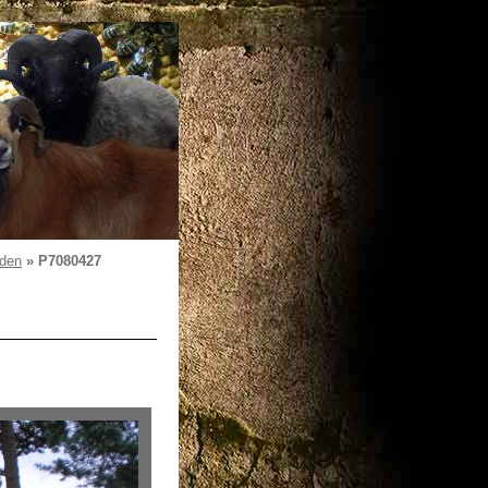
üden
»
P7080427