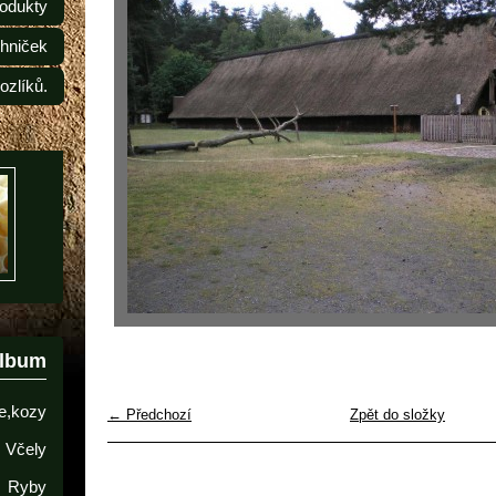
odukty
ehniček
ozlíků.
album
e,kozy
← Předchozí
Zpět do složky
Včely
Ryby