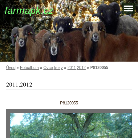
farmapk.cz
Úvod
»
Fotoalbum
»
Ovce,kozy
»
2011,2012
»
P8120055
2011,2012
P8120055