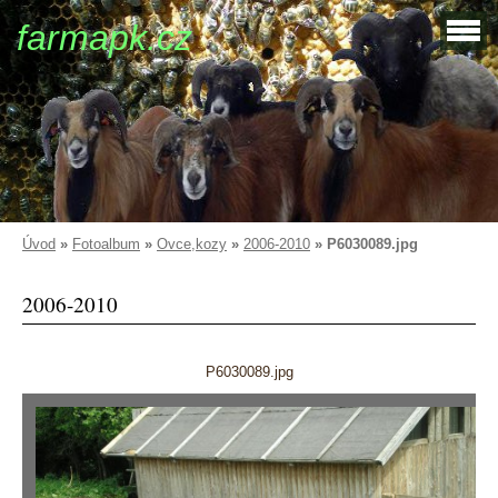
farmapk.cz
Úvod
»
Fotoalbum
»
Ovce,kozy
»
2006-2010
»
P6030089.jpg
2006-2010
P6030089.jpg