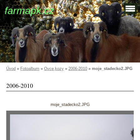
farmapk.cz
Úvod
»
Fotoalbum
»
Ovce,kozy
»
2006-2010
»
moje_stadecko2.JPG
2006-2010
moje_stadecko2.JPG