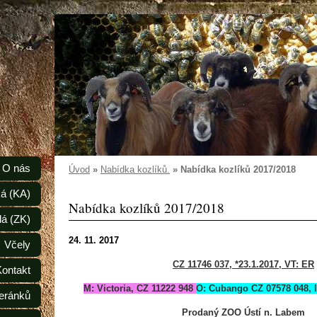
O nás
Úvod
»
Nabídka kozlíků.
»
Nabídka kozlíků 2017/2018
á (KA)
Nabídka kozlíků 2017/2018
lá (ZK)
24. 11. 2017
Včely
CZ 11746 037, *23.1.2017, VT: ER
Kontakt
M: Victoria, CZ 11222 948
O: Cubango CZ 07578 048, l
eránků
Prodaný ZOO Ústí n. Labem