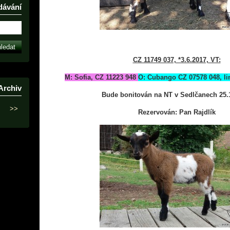
dávání
CZ 11749 037, *3.6.2017, VT:
M: Sofia, CZ 11223 948
O: Cubango CZ 07578 048, lin
Archiv
Bude bonitován na NT v Sedlčanech 25.
>>
Rezervován: Pan Rajdlík