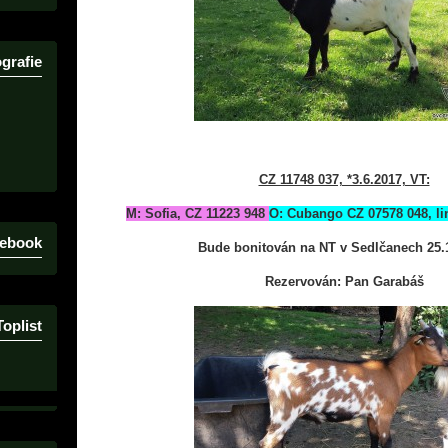
grafie
CZ 11748 037, *3.6.2017, VT:
M: Sofia, CZ 11223 948
O: Cubango CZ 07578 048, lin
ebook
Bude bonitován na NT v Sedlčanech 25.
Rezervován: Pan Garabáš
Toplist