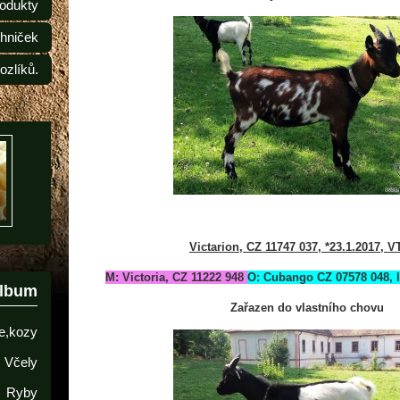
odukty
ehniček
ozlíků.
Victarion, CZ 11747 037, *23.1.2017, V
M: Victoria, CZ 11222 948
O: Cubango CZ 07578 048, l
album
Zařazen do vlastního chovu
e,kozy
Včely
Ryby