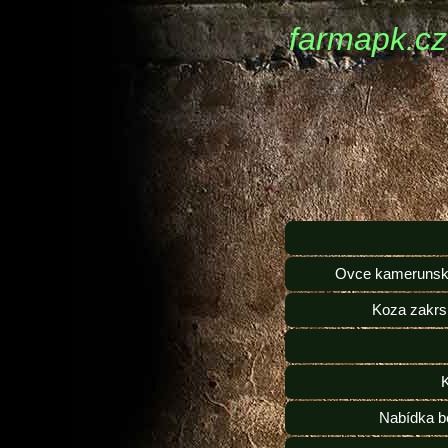
farmapk.cz
Ovce kamerunsk
Koza zakrs
Nabídka b