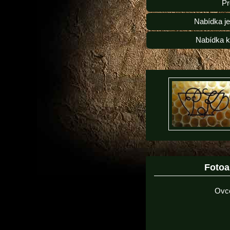
Pr
Nabídka j
Nabídka k
Foto
Ovc