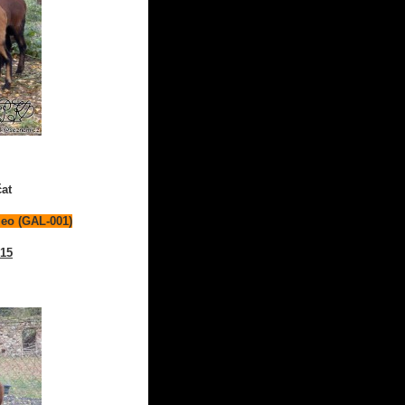
čat
leo (GAL-001)
015