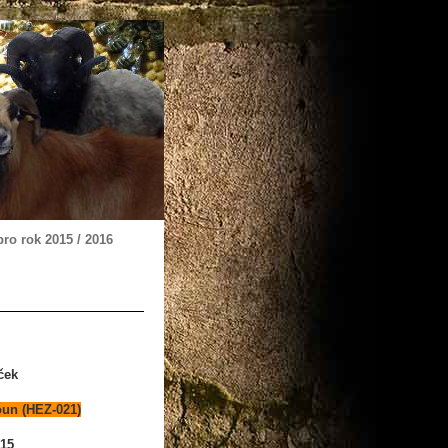
ro rok 2015 / 2016
ček
oun (HEZ-021)
015