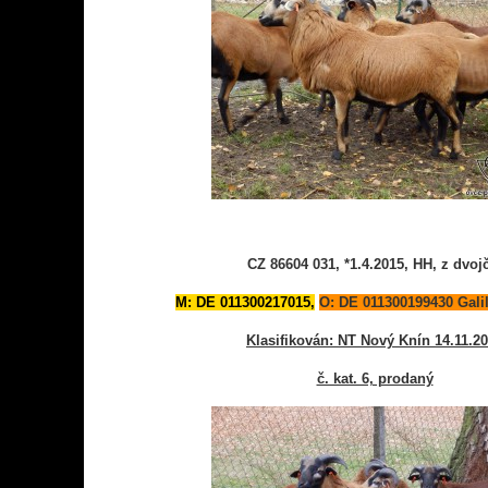
CZ 86604 031, *1.4.2015, HH, z dvoj
M: DE 011300217015,
O: DE 011300199430 Gali
Klasifikován: NT Nový Knín 14.11.2
č. kat. 6, prodaný