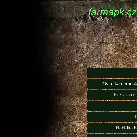
farmapk.cz
Ovce kamerunsk
Koza zakrs
Nabídka b