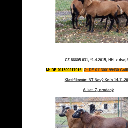
CZ 86605 031, *1.4.2015, HH, z dvoj
M: DE 011300217015,
O: DE 011300199430 Gali
Klasifikován: NT Nový Knín 14.11.2
č. kat. 7, prodaný