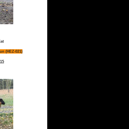
čat
un (HEZ-021)
015