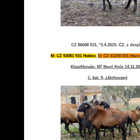
CZ 86608 031, *3.4.2015, ČZ, z dvoj
M: CZ 93081 931 Hektor,
O: CZ 41240 031 Hezo
Klasifikován: NT Nový Knín 14.11.2
č. kat. 9, zálohovaný