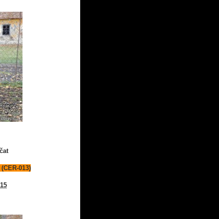
čat
 (CER-013)
015