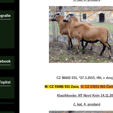
grafie
ebook
CZ 86602 031, *27.3.2015, HH, z dvoj
Toplist
M: CZ 93086 931 Zeus,
O: CZ 23031 061 Čert
Klasifikován: NT Nový Knín 14.11.2
č. kat. 4, prodaný