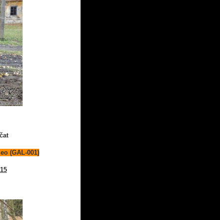
čat
leo (GAL-001)
015