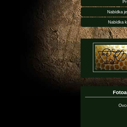
Pr
Nabídka j
Nabídka k
Foto
Ovc