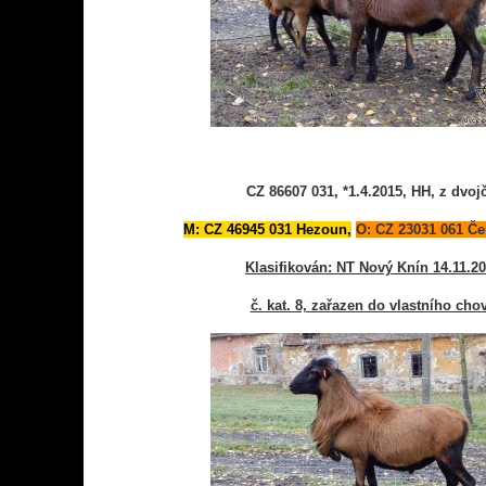
CZ 86607 031, *1.4.2015, HH, z dvoj
M: CZ 46945 031 Hezoun,
O: CZ 23031 061 Če
Klasifikován: NT Nový Knín 14.11.2
č. kat. 8, zařazen do vlastního cho