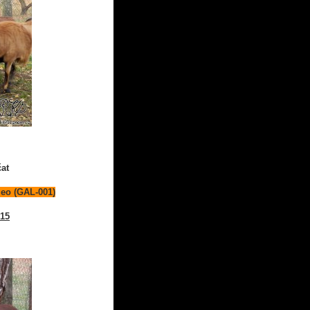
čat
leo (GAL-001)
015