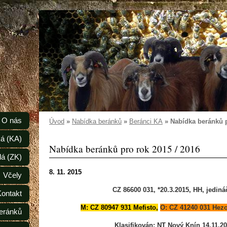
O nás
Úvod
»
Nabídka beránků
»
Beránci KA
»
Nabídka beránků p
á (KA)
Nabídka beránků pro rok 2015 / 2016
lá (ZK)
8. 11. 2015
Včely
CZ 86600 031, *20.3.2015, HH, jediná
Kontakt
M: CZ 80947 931 Mefisto,
O: CZ 41240 031 Hez
eránků
Klasifikován: NT Nový Knín 14.11.2