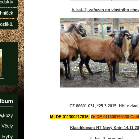
odukty
č. kat. 2, zařazen do vlastního cho
ehniček
ozlíků.
album
CZ 86601 031, *25.3.2015, HH, z dvoj
e,kozy
M: DE 011300217016,
O: DE 011300199430 Gali
Včely
Klasifikován: NT Nový Knín 14.11.2
Ryby
č. kat. 3, prodaný