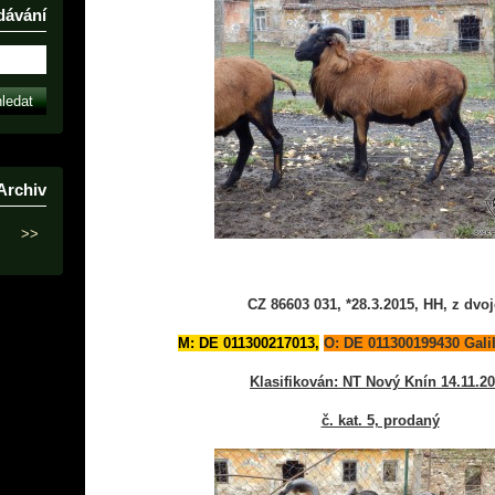
dávání
Archiv
>>
CZ 86603 031, *28.3.2015, HH, z dvoj
M: DE 011300217013,
O: DE 011300199430 Gali
Klasifikován: NT Nový Knín 14.11.2
č. kat. 5, prodaný