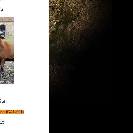
vu
čat
leo (GAL-001)
015