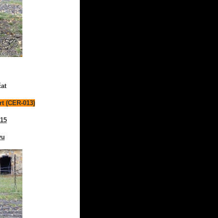
čat
rt (CER-013)
015
vu